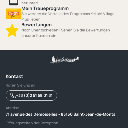
herunter!
Mein Treueprogramm
Sie werden die Vorteile des Programms Yelloh! Village
Plus lieben
Bewertungen
Noch unentschieden? Sehen Sie die Bewertungen
unserer Kunden ein
Kontakt
Rufen Sie uns an
+33 (0)2 51 58 01 31
Anreise
71 avenue des Demoiselles - 85160 Saint-Jean-de-Monts
Öffnungszeiten der Rezeption