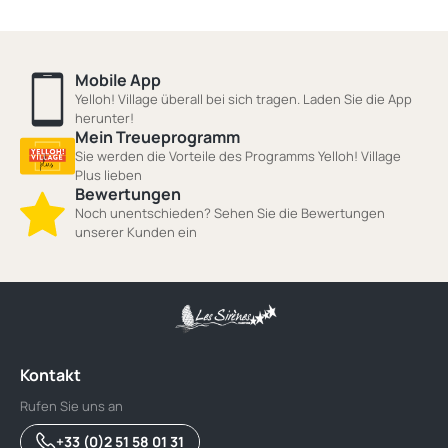
Mobile App
Yelloh! Village überall bei sich tragen. Laden Sie die App
herunter!
Mein Treueprogramm
Sie werden die Vorteile des Programms Yelloh! Village
Plus lieben
Bewertungen
Noch unentschieden? Sehen Sie die Bewertungen
unserer Kunden ein
Kontakt
Rufen Sie uns an
+33 (0)2 51 58 01 31